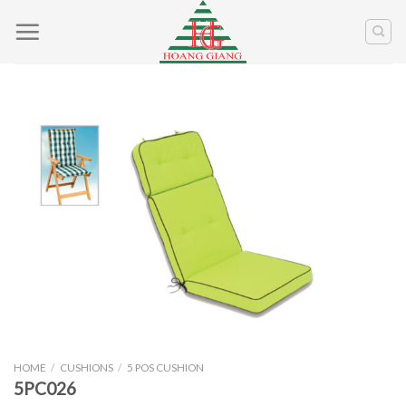
Skip
to
content
HOME
/
CUSHIONS
/
5 POS CUSHION
5PC026