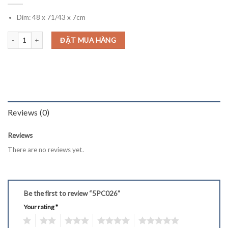
Dim: 48 x 71/43 x 7cm
5PC026 quantity
ĐẶT MUA HÀNG
Reviews (0)
Reviews
There are no reviews yet.
Be the first to review “5PC026”
Your rating
*
1
2
3
4
5