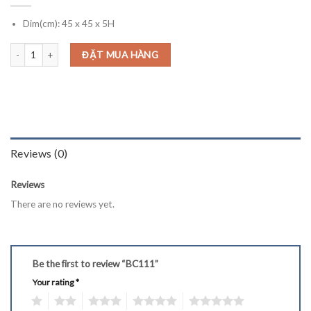
Dim(cm): 45 x 45 x 5H
BC111 quantity
ĐẶT MUA HÀNG
Reviews (0)
Reviews
There are no reviews yet.
Be the first to review “BC111”
Your rating
*
1
2
3
4
5