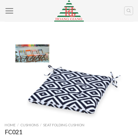
Skip
to
content
HOME
/
CUSHIONS
/
SEAT FOLDING CUSHION
FC021