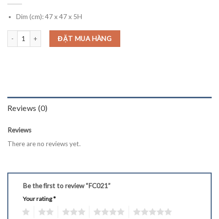
Dim (cm): 47 x 47 x 5H
FC021 quantity
ĐẶT MUA HÀNG
Reviews (0)
Reviews
There are no reviews yet.
Be the first to review “FC021”
Your rating
*
1
2
3
4
5