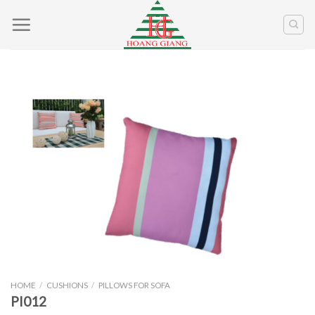
Skip
to
content
HOME
/
CUSHIONS
/
PILLOWS FOR SOFA
PI012