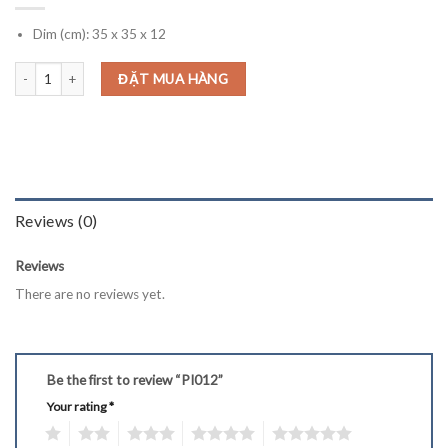
Dim (cm): 35 x 35 x 12
PI012 quantity
ĐẶT MUA HÀNG
Reviews (0)
Reviews
There are no reviews yet.
Be the first to review “PI012”
Your rating
*
1
2
3
4
5