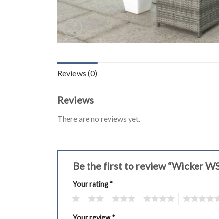
Reviews (0)
Reviews
There are no reviews yet.
Be the first to review “Wicker 
Your rating
*
1
2
3
4
5
Your review
*