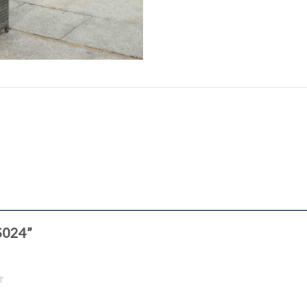
WS024”