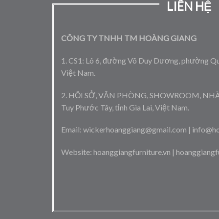
LIÊN HỆ
CÔNG TY TNHH TM HOÀNG GIANG
1. CS1: Lô 6, đường Võ Duy Dương, phường Quy
Việt Nam.
2. HỘI SỞ, VĂN PHÒNG, SHOWROOM, NHÀ MÁY
Tuy Phước Tây, tỉnh Gia Lai, Việt Nam.
Email: wickerhoanggiang@gmail.com | info@ho
Website: hoanggiangfurniture.vn | hoanggiangf