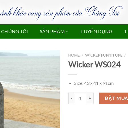
 CHÚNG TÔI
SẢN PHẨM
TUYỂN DỤNG
T
HOME
/
WICKER FURNITURE
/
Wicker WS024
Size: 43 x 41 x 91cm
Wicker WS024 quantity
ĐẶT MUA