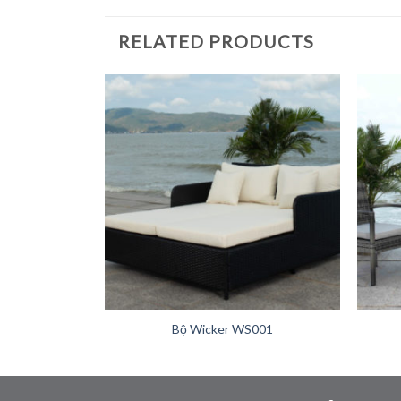
RELATED PRODUCTS
+
+
001
Bộ Wicker WS001