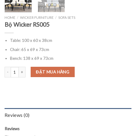
HOME
/
WICKER FURNITURE
/
SOFA SETS
Bộ Wicker RS005
Table: 100 x 60 x 38cm
Chair: 65 x 69 x 73cm
Bench: 138 x 69 x 73cm
Bộ Wicker RS005 quantity
ĐẶT MUA HÀNG
Reviews (0)
Reviews