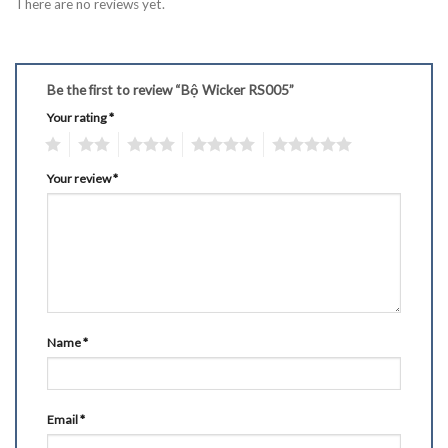
There are no reviews yet.
Be the first to review “Bộ Wicker RS005”
Your rating
*
1
2
3
4
5
Your review
*
Name
*
Email
*