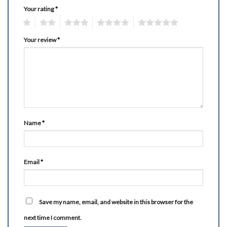
Your rating
*
1
2
3
4
5
Your review
*
Name
*
Email
*
Save my name, email, and website in this browser for the
next time I comment.