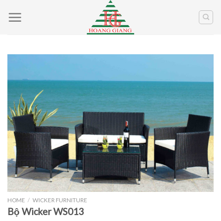
Skip
to
content
HOME
/
WICKER FURNITURE
Bộ Wicker WS013