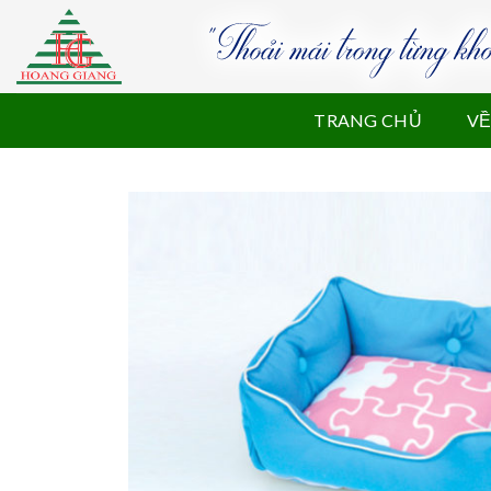
Skip
to
content
TRANG CHỦ
VỀ