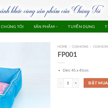
 CHÚNG TÔI
SẢN PHẨM
TUYỂN DỤNG
T
HOME
/
CUSHIONS
/
CUSHION
FP001
Dim: 45 x 45cm
FP001 quantity
ĐẶT MUA