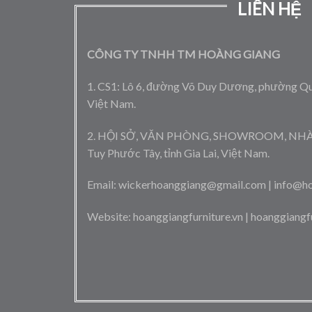
LIÊN HỆ
CÔNG TY TNHH TM HOÀNG GIANG
1. CS1: Lô 6, đường Võ Duy Dương, phường Quy
Việt Nam.
2. HỘI SỞ, VĂN PHÒNG, SHOWROOM, NHÀ MÁY
Tuy Phước Tây, tỉnh Gia Lai, Việt Nam.
Email: wickerhoanggiang@gmail.com | info@ho
Website: hoanggiangfurniture.vn | hoanggiangf