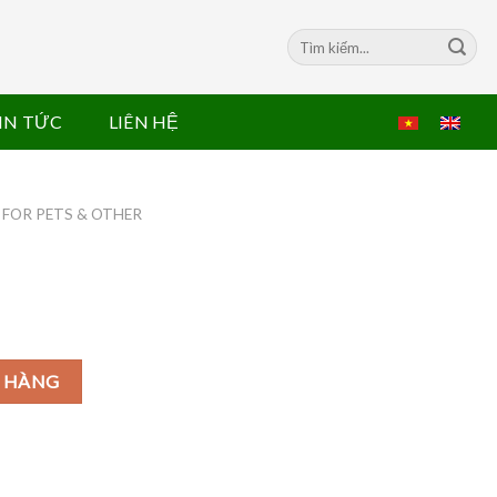
Search
for:
IN TỨC
LIÊN HỆ
 FOR PETS & OTHER
 HÀNG