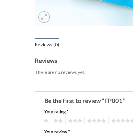
Reviews (0)
Reviews
There are no reviews yet.
Be the first to review “FP001”
Your rating
*
1
2
3
4
5
Your review
*