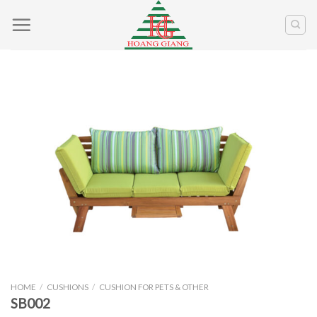
Skip
to
content
HOME
/
CUSHIONS
/
CUSHION FOR PETS & OTHER
SB002