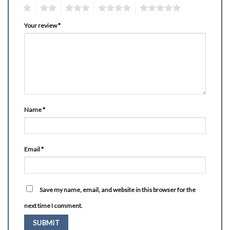
1
2
3
4
5
Your review
*
Name
*
Email
*
Save my name, email, and website in this browser for the
next time I comment.